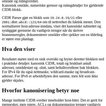
område og rutingverdier.
Kanonisk område, numeriske grenser og rutingdetaljer for gjeldende
CIDR-blokk.
CIDR Parser gjør en blokk som
eller
10.24.8.19/21
om til nettverket du faktisk mener. Den
2001:db8:abcd::123/64
normaliserer host-adresse-inndata, viser det kanoniske subnettet og
synliggjør grensene du vanligvis trenger når du skriver
brannmurregler, dokumenterer områder eller sjekker om en tildeling
er større enn planlagt.
Hva den viser
Resultatet starter med en rask oversikt og bryter deretter blokken ned
i praktiske detaljer: kanonisk CIDR, totalt og brukbart antall
adresser, områdestart og -slutt, samt heltallsverdiene bak blokken.
For IPv4 får du også nettmaske, wildcard-maske og broadcast-
adresse. For IPv6 er arbeidsflyten den samme, men felt som ikke
gjelder skjules.
Hvorfor kanonisering betyr noe
Mange innlimte CIDR-verdier inneholder host-biter. Det er greit for
mennesker, men rutere, ACLs og dokumentasjon trenger vanligvis