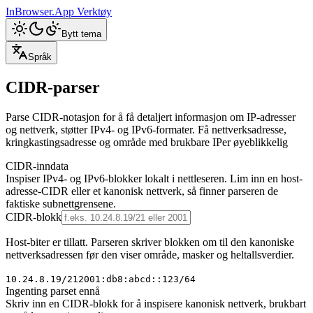
InBrowser.App
Verktøy
Bytt tema
Språk
CIDR-parser
Parse CIDR-notasjon for å få detaljert informasjon om IP-adresser
og nettverk, støtter IPv4- og IPv6-formater. Få nettverksadresse,
kringkastingsadresse og område med brukbare IPer øyeblikkelig
CIDR-inndata
Inspiser IPv4- og IPv6-blokker lokalt i nettleseren. Lim inn en host-
adresse-CIDR eller et kanonisk nettverk, så finner parseren de
faktiske subnettgrensene.
CIDR-blokk
Host-biter er tillatt. Parseren skriver blokken om til den kanoniske
nettverksadressen før den viser område, masker og heltallsverdier.
10.24.8.19/21
2001:db8:abcd::123/64
Ingenting parset ennå
Skriv inn en CIDR-blokk for å inspisere kanonisk nettverk, brukbart