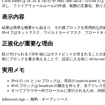
CIDR Parser は
や
のよ
10.24.8.19/21
2001:db8:abcd::123/64
示し、ファイアウォールルールの作成、範囲の文書化、割り
表示内容
結果は簡単な概要から始まり、その後ブロックを実用的な詳細
IPv4 ではネットマスク、ワイルドカードマスク、ブロード
正規化が重要な理由
貼り付けられる CIDR 値にはホストビットが含まれること
前にブロックを書き換えることで、設定に入る前に off-by-o
実用メモ
IPv4 の
と
ブロックは、現在の point-to-poin
/31
/32
IPv6 ブロックは broadcast の概念を作らず、全
すべてブラウザー内でローカルに実行されるため、内部
InBrowser.App — 無料・オープンソース