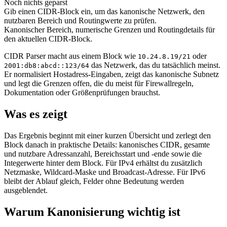
Noch nichts geparst
Gib einen CIDR-Block ein, um das kanonische Netzwerk, den
nutzbaren Bereich und Routingwerte zu prüfen.
Kanonischer Bereich, numerische Grenzen und Routingdetails für
den aktuellen CIDR-Block.
CIDR Parser macht aus einem Block wie
oder
10.24.8.19/21
das Netzwerk, das du tatsächlich meinst.
2001:db8:abcd::123/64
Er normalisiert Hostadress-Eingaben, zeigt das kanonische Subnetz
und legt die Grenzen offen, die du meist für Firewallregeln,
Dokumentation oder Größenprüfungen brauchst.
Was es zeigt
Das Ergebnis beginnt mit einer kurzen Übersicht und zerlegt den
Block danach in praktische Details: kanonisches CIDR, gesamte
und nutzbare Adressanzahl, Bereichsstart und -ende sowie die
Integerwerte hinter dem Block. Für IPv4 erhältst du zusätzlich
Netzmaske, Wildcard-Maske und Broadcast-Adresse. Für IPv6
bleibt der Ablauf gleich, Felder ohne Bedeutung werden
ausgeblendet.
Warum Kanonisierung wichtig ist