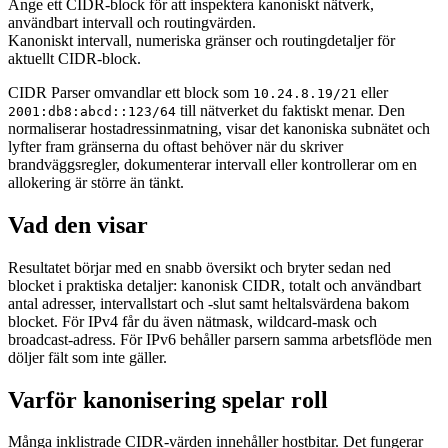
Ange ett CIDR-block för att inspektera kanoniskt nätverk,
användbart intervall och routingvärden.
Kanoniskt intervall, numeriska gränser och routingdetaljer för
aktuellt CIDR-block.
CIDR Parser omvandlar ett block som
eller
10.24.8.19/21
till nätverket du faktiskt menar. Den
2001:db8:abcd::123/64
normaliserar hostadressinmatning, visar det kanoniska subnätet och
lyfter fram gränserna du oftast behöver när du skriver
brandväggsregler, dokumenterar intervall eller kontrollerar om en
allokering är större än tänkt.
Vad den visar
Resultatet börjar med en snabb översikt och bryter sedan ned
blocket i praktiska detaljer: kanonisk CIDR, totalt och användbart
antal adresser, intervallstart och -slut samt heltalsvärdena bakom
blocket. För IPv4 får du även nätmask, wildcard-mask och
broadcast-adress. För IPv6 behåller parsern samma arbetsflöde men
döljer fält som inte gäller.
Varför kanonisering spelar roll
Många inklistrade CIDR-värden innehåller hostbitar. Det fungerar