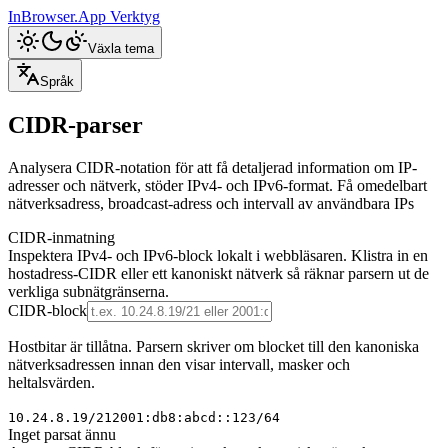
InBrowser.App
Verktyg
Växla tema
Språk
CIDR-parser
Analysera CIDR-notation för att få detaljerad information om IP-
adresser och nätverk, stöder IPv4- och IPv6-format. Få omedelbart
nätverksadress, broadcast-adress och intervall av användbara IPs
CIDR-inmatning
Inspektera IPv4- och IPv6-block lokalt i webbläsaren. Klistra in en
hostadress-CIDR eller ett kanoniskt nätverk så räknar parsern ut de
verkliga subnätgränserna.
CIDR-block
Hostbitar är tillåtna. Parsern skriver om blocket till den kanoniska
nätverksadressen innan den visar intervall, masker och
heltalsvärden.
10.24.8.19/21
2001:db8:abcd::123/64
Inget parsat ännu