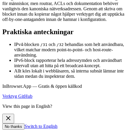
för människor, men routrar, ACLs och dokumentation behöver
vanligtvis den kanoniska nätverksadressen. Genom att skriva om
blocket innan du kopierar något hjälper verktyget dig att upptäcka
off-by-one-antaganden innan de hamnar i konfiguration.
Praktiska anteckningar
IPv4-blocken
och
behandlas som helt användbara,
/31
/32
vilket matchar modern point-to-point- och host-route-
användning.
IPv6-block rapporterar hela adressrymden och användbart
intervall utan att hitta på ett broadcast-koncept.
Allt körs lokalt i webbläsaren, så interna subnät lämnar inte
sidan medan du inspekterar dem.
InBrowser.App — Gratis & öppen källkod
Verktyg
GitHub
View this page in English?
Switch to English
No thanks