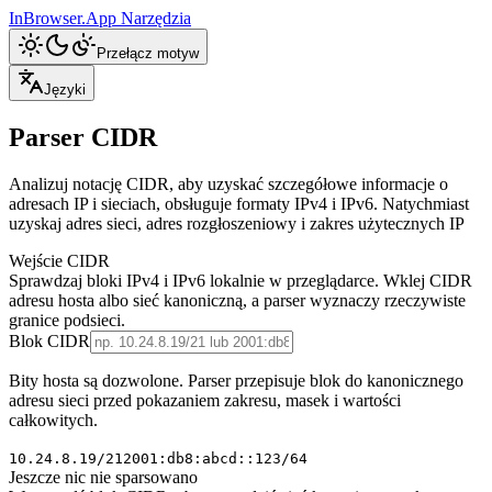
InBrowser.App
Narzędzia
Przełącz motyw
Języki
Parser CIDR
Analizuj notację CIDR, aby uzyskać szczegółowe informacje o
adresach IP i sieciach, obsługuje formaty IPv4 i IPv6. Natychmiast
uzyskaj adres sieci, adres rozgłoszeniowy i zakres użytecznych IP
Wejście CIDR
Sprawdzaj bloki IPv4 i IPv6 lokalnie w przeglądarce. Wklej CIDR
adresu hosta albo sieć kanoniczną, a parser wyznaczy rzeczywiste
granice podsieci.
Blok CIDR
Bity hosta są dozwolone. Parser przepisuje blok do kanonicznego
adresu sieci przed pokazaniem zakresu, masek i wartości
całkowitych.
10.24.8.19/21
2001:db8:abcd::123/64
Jeszcze nic nie sparsowano