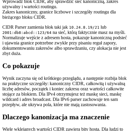
Wprowadź blok CIDR, aby sprawdzić sieć kanoniczną, zakres
używalny i wartości routingu.
Zakres kanoniczny, granice liczbowe i szczegóły routingu dla
bieżącego bloku CIDR.
CIDR Parser zamienia blok taki jak
lub
10.24.8.19/21
na sieć, którą faktycznie masz na myśli.
2001:db8:abcd::123/64
Normalizuje wejście z adresem hosta, pokazuje kanoniczną podsieć
i ujawnia granice potrzebne zwykle przy pisaniu reguł zapory,
dokumentowaniu zakresów albo sprawdzaniu, czy alokacja nie jest
zbyt duża.
Co pokazuje
Wynik zaczyna się od krótkiego przeglądu, a następnie rozbija blok
na praktyczne szczegóły: kanoniczny CIDR, całkowitą i używalną
liczbę adresów, początek i koniec zakresu oraz wartości całkowite
stojące za blokiem. Dla IPv4 otrzymujesz też maskę sieci, maskę
wildcard i adres broadcast. Dla IPv6 parser zachowuje ten sam
przepływ, ale ukrywa pola, które nie mają zastosowania.
Dlaczego kanonizacja ma znaczenie
Wiele wklejanych wartości CIDR zawiera bity hosta. Dla ludzi to