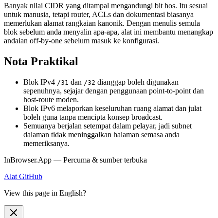
Banyak nilai CIDR yang ditampal mengandungi bit hos. Itu sesuai
untuk manusia, tetapi router, ACLs dan dokumentasi biasanya
memerlukan alamat rangkaian kanonik. Dengan menulis semula
blok sebelum anda menyalin apa-apa, alat ini membantu menangkap
andaian off-by-one sebelum masuk ke konfigurasi.
Nota Praktikal
Blok IPv4
dan
dianggap boleh digunakan
/31
/32
sepenuhnya, sejajar dengan penggunaan point-to-point dan
host-route moden.
Blok IPv6 melaporkan keseluruhan ruang alamat dan julat
boleh guna tanpa mencipta konsep broadcast.
Semuanya berjalan setempat dalam pelayar, jadi subnet
dalaman tidak meninggalkan halaman semasa anda
memeriksanya.
InBrowser.App — Percuma & sumber terbuka
Alat
GitHub
View this page in English?