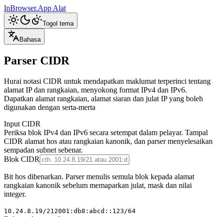
InBrowser.App
Alat
Togol tema
Bahasa
Parser CIDR
Hurai notasi CIDR untuk mendapatkan maklumat terperinci tentang
alamat IP dan rangkaian, menyokong format IPv4 dan IPv6.
Dapatkan alamat rangkaian, alamat siaran dan julat IP yang boleh
digunakan dengan serta-merta
Input CIDR
Periksa blok IPv4 dan IPv6 secara setempat dalam pelayar. Tampal
CIDR alamat hos atau rangkaian kanonik, dan parser menyelesaikan
sempadan subnet sebenar.
Blok CIDR
Bit hos dibenarkan. Parser menulis semula blok kepada alamat
rangkaian kanonik sebelum memaparkan julat, mask dan nilai
integer.
10.24.8.19/21
2001:db8:abcd::123/64