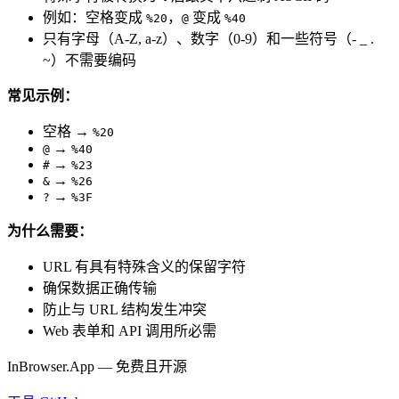
例如：空格变成
，
变成
%20
@
%40
只有字母（A-Z, a-z）、数字（0-9）和一些符号（- _ .
~）不需要编码
常见示例：
空格 →
%20
→
@
%40
→
#
%23
→
&
%26
→
?
%3F
为什么需要：
URL 有具有特殊含义的保留字符
确保数据正确传输
防止与 URL 结构发生冲突
Web 表单和 API 调用所必需
InBrowser.App — 免费且开源