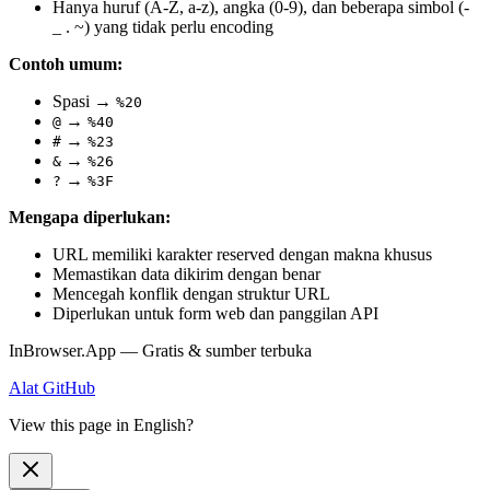
Hanya huruf (A-Z, a-z), angka (0-9), dan beberapa simbol (-
_ . ~) yang tidak perlu encoding
Contoh umum:
Spasi →
%20
→
@
%40
→
#
%23
→
&
%26
→
?
%3F
Mengapa diperlukan:
URL memiliki karakter reserved dengan makna khusus
Memastikan data dikirim dengan benar
Mencegah konflik dengan struktur URL
Diperlukan untuk form web dan panggilan API
InBrowser.App — Gratis & sumber terbuka
Alat
GitHub
View this page in English?