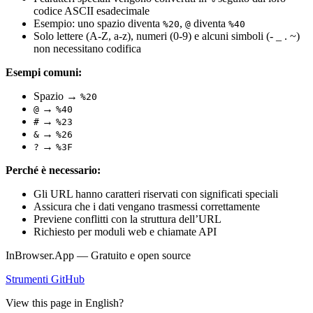
codice ASCII esadecimale
Esempio: uno spazio diventa
,
diventa
%20
@
%40
Solo lettere (A-Z, a-z), numeri (0-9) e alcuni simboli (- _ . ~)
non necessitano codifica
Esempi comuni:
Spazio →
%20
→
@
%40
→
#
%23
→
&
%26
→
?
%3F
Perché è necessario:
Gli URL hanno caratteri riservati con significati speciali
Assicura che i dati vengano trasmessi correttamente
Previene conflitti con la struttura dell’URL
Richiesto per moduli web e chiamate API
InBrowser.App — Gratuito e open source
Strumenti
GitHub
View this page in English?