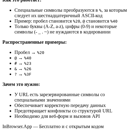
Специальные символы преобразуются в
, за которым
%
следует их шестнадцатеричный ASCII-код
Пример: пробел становится
,
становится
%20
@
%40
Только буквы (A-Z, a-z), цифры (0-9) и некоторые
символы (- _ . ~) не нуждаются в кодировании
Распространенные примеры:
Пробел →
%20
→
@
%40
→
#
%23
→
&
%26
→
?
%3F
Зачем это нужно:
У URL есть зарезервированные символы со
специальными значениями
Обеспечивает корректную передачу данных
Предотвращает конфликты со структурой URL
Необходимо для веб-форм и вызовов API
InBrowser.App — Бесплатно и с открытым кодом