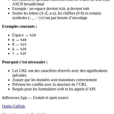
ASCII hexadécimal
Exemple : un espace devient
,
devient
%20
@
%40
Seules les lettres (A-Z, a-z), les chiffres (0-9) et certains
symboles (- _ . ~) n’ont pas besoin d’encodage
Exemples courants :
Espace →
%20
→
@
%40
→
#
%23
→
&
%26
→
?
%3F
Pourquoi c’est nécessaire :
Les URL ont des caractères réservés avec des significations
spéciales
Assure que les données sont transmises correctement
Prévient les conflits avec la structure de l’URL
Requis pour les formulaires web et les appels d’API
InBrowser.App — Gratuit et open source
Outils
GitHub