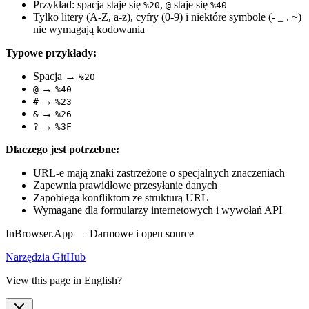
Przykład: spacja staje się
,
staje się
%20
@
%40
Tylko litery (A-Z, a-z), cyfry (0-9) i niektóre symbole (- _ . ~)
nie wymagają kodowania
Typowe przykłady:
Spacja →
%20
→
@
%40
→
#
%23
→
&
%26
→
?
%3F
Dlaczego jest potrzebne:
URL-e mają znaki zastrzeżone o specjalnych znaczeniach
Zapewnia prawidłowe przesyłanie danych
Zapobiega konfliktom ze strukturą URL
Wymagane dla formularzy internetowych i wywołań API
InBrowser.App — Darmowe i open source
Narzędzia
GitHub
View this page in English?