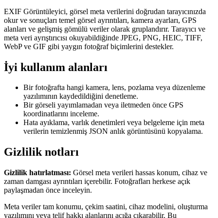
EXIF Görüntüleyici, görsel meta verilerini doğrudan tarayıcınızda
okur ve sonuçları temel görsel ayrıntıları, kamera ayarları, GPS
alanları ve gelişmiş gömülü veriler olarak gruplandırır. Tarayıcı ve
meta veri ayrıştırıcısı okuyabildiğinde JPEG, PNG, HEIC, TIFF,
WebP ve GIF gibi yaygın fotoğraf biçimlerini destekler.
İyi kullanım alanları
Bir fotoğrafta hangi kamera, lens, pozlama veya düzenleme
yazılımının kaydedildiğini denetleme.
Bir görseli yayımlamadan veya iletmeden önce GPS
koordinatlarını inceleme.
Hata ayıklama, varlık denetimleri veya belgeleme için meta
verilerin temizlenmiş JSON anlık görüntüsünü kopyalama.
Gizlilik notları
Gizlilik hatırlatması:
Görsel meta verileri hassas konum, cihaz ve
zaman damgası ayrıntıları içerebilir. Fotoğrafları herkese açık
paylaşmadan önce inceleyin.
Meta veriler tam konumu, çekim saatini, cihaz modelini, oluşturma
yazılımını veya telif hakkı alanlarını açığa çıkarabilir. Bu