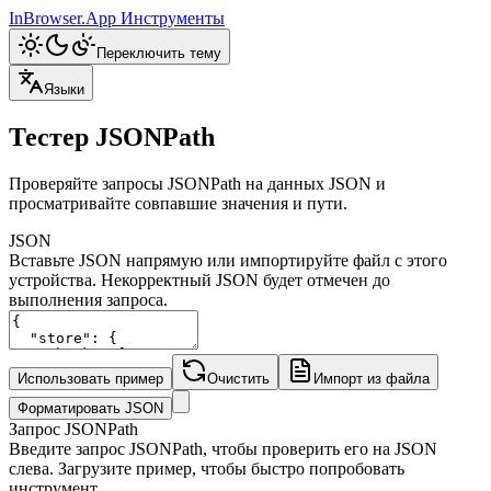
InBrowser.App
Инструменты
Переключить тему
Языки
Тестер JSONPath
Проверяйте запросы JSONPath на данных JSON и
просматривайте совпавшие значения и пути.
JSON
Вставьте JSON напрямую или импортируйте файл с этого
устройства. Некорректный JSON будет отмечен до
выполнения запроса.
Использовать пример
Очистить
Импорт из файла
Форматировать JSON
Запрос JSONPath
Введите запрос JSONPath, чтобы проверить его на JSON
слева. Загрузите пример, чтобы быстро попробовать
инструмент.