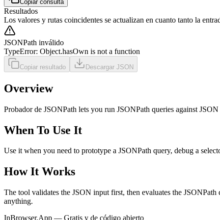
Copiar consulta
Resultados
Los valores y rutas coincidentes se actualizan en cuanto tanto la en
JSONPath inválido
TypeError: Object.hasOwn is not a function
Copiar resultado
Descargar JSON
Overview
Probador de JSONPath lets you run JSONPath queries against JSON dat
When To Use It
Use it when you need to prototype a JSONPath query, debug a selector
How It Works
The tool validates the JSON input first, then evaluates the JSONPath
anything.
InBrowser.App — Gratis y de código abierto