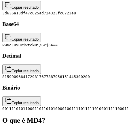
Copiar resultado
3d636a13df47c625ad724323fc6723e8
Base64
Copiar resultado
PWNqE99HxiWtckMj/Gcj6A==
Decimal
Copiar resultado
81599096641729817677387956151445300200
Binário
Copiar resultado
0011110101100011011010100001001111011111010001111100011
O que é MD4?