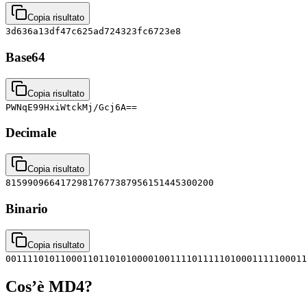
Copia risultato
3d636a13df47c625ad724323fc6723e8
Base64
Copia risultato
PWNqE99HxiWtckMj/Gcj6A==
Decimale
Copia risultato
81599096641729817677387956151445300200
Binario
Copia risultato
0011110101100011011010100001001111011111010001111100011
Cos’è MD4?