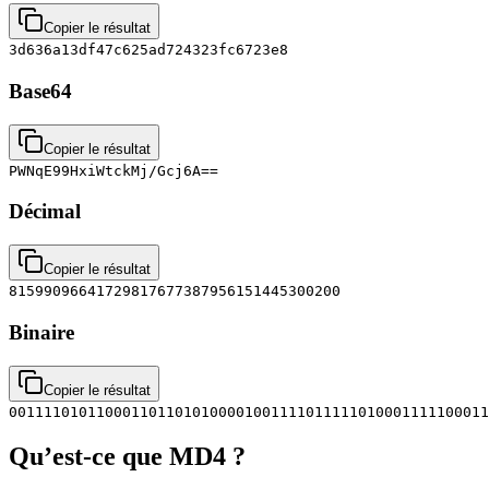
Copier le résultat
3d636a13df47c625ad724323fc6723e8
Base64
Copier le résultat
PWNqE99HxiWtckMj/Gcj6A==
Décimal
Copier le résultat
81599096641729817677387956151445300200
Binaire
Copier le résultat
0011110101100011011010100001001111011111010001111100011
Qu’est-ce que MD4 ?