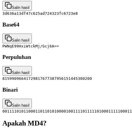
Salin hasil
3d636a13df47c625ad724323fc6723e8
Base64
Salin hasil
PWNqE99HxiWtckMj/Gcj6A==
Perpuluhan
Salin hasil
81599096641729817677387956151445300200
Binari
Salin hasil
0011110101100011011010100001001111011111010001111100011
Apakah MD4?