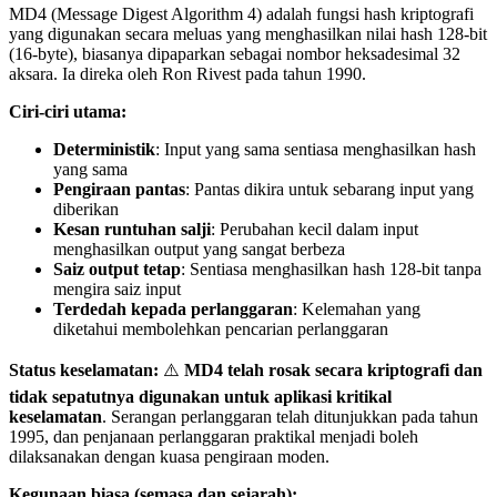
MD4 (Message Digest Algorithm 4) adalah fungsi hash kriptografi
yang digunakan secara meluas yang menghasilkan nilai hash 128-bit
(16-byte), biasanya dipaparkan sebagai nombor heksadesimal 32
aksara. Ia direka oleh Ron Rivest pada tahun 1990.
Ciri-ciri utama:
Deterministik
: Input yang sama sentiasa menghasilkan hash
yang sama
Pengiraan pantas
: Pantas dikira untuk sebarang input yang
diberikan
Kesan runtuhan salji
: Perubahan kecil dalam input
menghasilkan output yang sangat berbeza
Saiz output tetap
: Sentiasa menghasilkan hash 128-bit tanpa
mengira saiz input
Terdedah kepada perlanggaran
: Kelemahan yang
diketahui membolehkan pencarian perlanggaran
Status keselamatan:
⚠️
MD4 telah rosak secara kriptografi dan
tidak sepatutnya digunakan untuk aplikasi kritikal
keselamatan
. Serangan perlanggaran telah ditunjukkan pada tahun
1995, dan penjanaan perlanggaran praktikal menjadi boleh
dilaksanakan dengan kuasa pengiraan moden.
Kegunaan biasa (semasa dan sejarah):