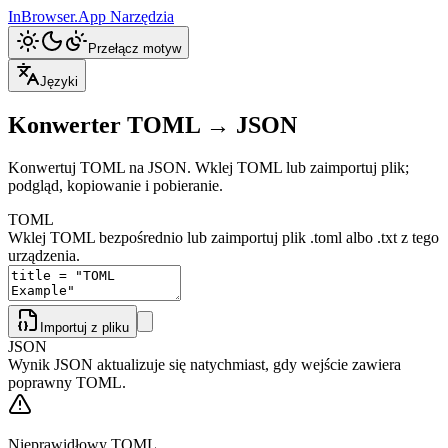
InBrowser.App
Narzędzia
Przełącz motyw
Języki
Konwerter TOML → JSON
Konwertuj TOML na JSON. Wklej TOML lub zaimportuj plik;
podgląd, kopiowanie i pobieranie.
TOML
Wklej TOML bezpośrednio lub zaimportuj plik .toml albo .txt z tego
urządzenia.
Importuj z pliku
JSON
Wynik JSON aktualizuje się natychmiast, gdy wejście zawiera
poprawny TOML.
Nieprawidłowy TOML