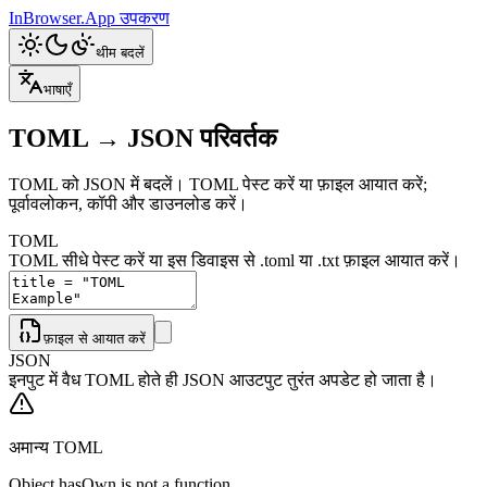
InBrowser.App
उपकरण
थीम बदलें
भाषाएँ
TOML → JSON परिवर्तक
TOML को JSON में बदलें। TOML पेस्ट करें या फ़ाइल आयात करें;
पूर्वावलोकन, कॉपी और डाउनलोड करें।
TOML
TOML सीधे पेस्ट करें या इस डिवाइस से .toml या .txt फ़ाइल आयात करें।
फ़ाइल से आयात करें
JSON
इनपुट में वैध TOML होते ही JSON आउटपुट तुरंत अपडेट हो जाता है।
अमान्य TOML
Object.hasOwn is not a function