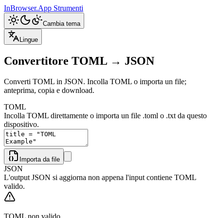
InBrowser.App
Strumenti
Cambia tema
Lingue
Convertitore TOML → JSON
Converti TOML in JSON. Incolla TOML o importa un file;
anteprima, copia e download.
TOML
Incolla TOML direttamente o importa un file .toml o .txt da questo
dispositivo.
Importa da file
JSON
L'output JSON si aggiorna non appena l'input contiene TOML
valido.
TOML non valido