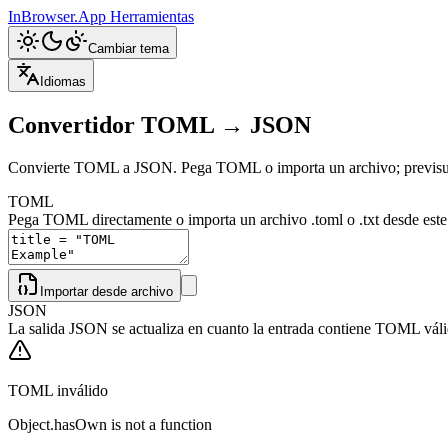
InBrowser.App
Herramientas
Cambiar tema
Idiomas
Convertidor TOML → JSON
Convierte TOML a JSON. Pega TOML o importa un archivo; previsual
TOML
Pega TOML directamente o importa un archivo .toml o .txt desde este 
Importar desde archivo
JSON
La salida JSON se actualiza en cuanto la entrada contiene TOML váli
TOML inválido
Object.hasOwn is not a function