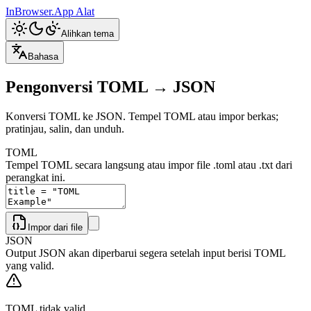
InBrowser.App
Alat
Alihkan tema
Bahasa
Pengonversi TOML → JSON
Konversi TOML ke JSON. Tempel TOML atau impor berkas;
pratinjau, salin, dan unduh.
TOML
Tempel TOML secara langsung atau impor file .toml atau .txt dari
perangkat ini.
Impor dari file
JSON
Output JSON akan diperbarui segera setelah input berisi TOML
yang valid.
TOML tidak valid