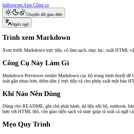
InBrowser.App
Công cụ
Chuyển đổi giao diện
Ngôn ngữ
Trình xem Markdown
Xem trước Markdown trực tiếp, có làm sạch, mục lục, xuất HTML và
Công Cụ Này Làm Gì
Markdown Previewer render Markdown cục bộ trong trình duyệt để bạn 
soát gần nhau hơn, thêm dàn ý trực tiếp và cho phép xuất một bản H
Khi Nào Nên Dùng
Dùng cho README, ghi chú phát hành, tài liệu nội bộ, runbook, bản 
hơn với HTML thô, còn giao diện sạch và slate giúp rà soát cả ngữ cả
Mẹo Quy Trình