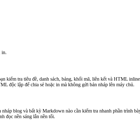
 in.
kiểm tra tiêu đề, danh sách, bảng, khối mã, liên kết và HTML inline 
TML độc lập để chia sẻ hoặc in mà không gửi bản nháp lên máy chủ.
nháp blog và bất kỳ Markdown nào cần kiểm tra nhanh phần trình bày.
nh đọc nền sáng lẫn nền tối.