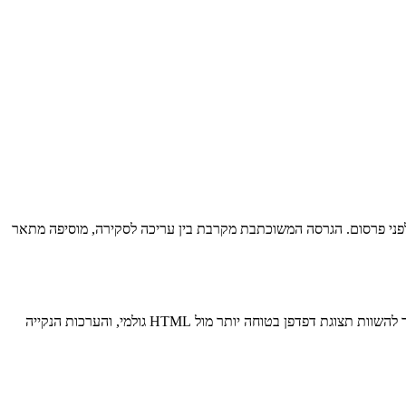
נדר Markdown מקומית בדפדפן שלך, כדי שתוכל לבדוק כותרות, רשימות, טבלאות, בלוקי קוד, קישורים ו-HTML מוטמע לפני פרסום. הגרסה המשוכתבת מקרבת בין עריכה לסקירה, מוסיפה מתאר
השתמש בו עבור README, הערות גרסה, תיעוד פנימי, runbooks, טיוטות בלוג וכל Markdown שצריך בדיקת הצגה מהירה. מתג ניקוי ה-HTML עוזר להשוות תצוגת דפדפן בטוחה יותר מול HTML גולמי, והערכות הנקייה