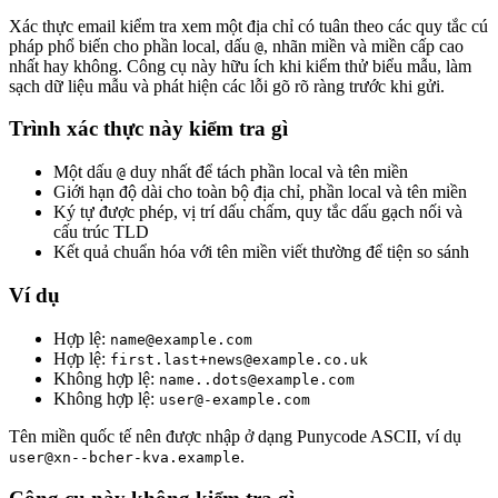
Xác thực email kiểm tra xem một địa chỉ có tuân theo các quy tắc cú
pháp phổ biến cho phần local, dấu
, nhãn miền và miền cấp cao
@
nhất hay không. Công cụ này hữu ích khi kiểm thử biểu mẫu, làm
sạch dữ liệu mẫu và phát hiện các lỗi gõ rõ ràng trước khi gửi.
Trình xác thực này kiểm tra gì
Một dấu
duy nhất để tách phần local và tên miền
@
Giới hạn độ dài cho toàn bộ địa chỉ, phần local và tên miền
Ký tự được phép, vị trí dấu chấm, quy tắc dấu gạch nối và
cấu trúc TLD
Kết quả chuẩn hóa với tên miền viết thường để tiện so sánh
Ví dụ
Hợp lệ:
name@example.com
Hợp lệ:
first.last+news@example.co.uk
Không hợp lệ:
name..dots@example.com
Không hợp lệ:
user@-example.com
Tên miền quốc tế nên được nhập ở dạng Punycode ASCII, ví dụ
.
user@xn--bcher-kva.example