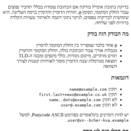
בדיקת כתובת אימייל בודקת אם הכתובת עומדת בכללי תחביר נפוצים
עבור החלק המקומי, הסימן
, תוויות הדומיין והדומיין ברמה העליונה. היא
@
שימושית לבדיקות טפסים, לניקוי נתוני דוגמה ולאיתור טעויות הקלדה
ברורות לפני שליחה.
מה הבודק הזה בודק
אחד בלבד שמפריד בין החלק המקומי לדומיין
@
מגבלות אורך עבור הכתובת כולה, החלק המקומי והדומיין
תווים מותרים, מיקום נקודות, כללי מקפים ומבנה ה-TLD
תוצאה מנורמלת שבה הדומיין מומר לאותיות קטנות לצורך
השוואה
דוגמאות
תקין:
name@example.com
תקין:
first.last+news@example.co.uk
לא תקין:
name..dots@example.com
לא תקין:
user@-example.com
יש להזין דומיינים בינלאומיים בפורמט Punycode ASCII, למשל
.
user@xn--bcher-kva.example