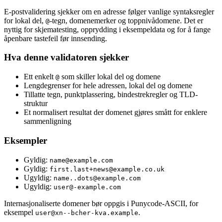
E-postvalidering sjekker om en adresse følger vanlige syntaksregler
for lokal del,
-tegn, domenemerker og toppnivådomene. Det er
@
nyttig for skjematesting, opprydding i eksempeldata og for å fange
åpenbare tastefeil før innsending.
Hva denne validatoren sjekker
Ett enkelt
som skiller lokal del og domene
@
Lengdegrenser for hele adressen, lokal del og domene
Tillatte tegn, punktplassering, bindestrekregler og TLD-
struktur
Et normalisert resultat der domenet gjøres smått for enklere
sammenligning
Eksempler
Gyldig:
name@example.com
Gyldig:
first.last+news@example.co.uk
Ugyldig:
name..dots@example.com
Ugyldig:
user@-example.com
Internasjonaliserte domener bør oppgis i Punycode-ASCII, for
eksempel
.
user@xn--bcher-kva.example