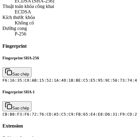
ECDSA (SHA-256)
Thuật toán khóa công khai
ECDSA
Kích thước khóa
Không có
Đường cong
P-256
Fingerprint
Fingerprint SHA-256
Sao chép
F6:16:35:C0:AB:15:52:1A:40:1B:BE:C5:E5:95:9C:56:73:74:4
Fingerprint SHA-1
Sao chép
CB:B8:F3:F6:72:76:CD:A5:C5:C9:FB:65:E4:E8:D6:31:F9:CD:2
Extension