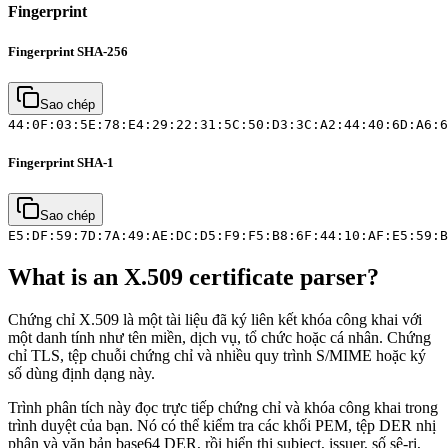
Fingerprint
Fingerprint SHA-256
Sao chép
44:0F:03:5E:78:E4:29:22:31:5C:50:D3:3C:A2:44:40:6D:A6:6
Fingerprint SHA-1
Sao chép
E5:DF:59:7D:7A:49:AE:DC:D5:F9:F5:B8:6F:44:10:AF:E5:59:B
What is an X.509 certificate parser?
Chứng chỉ X.509 là một tài liệu đã ký liên kết khóa công khai với
một danh tính như tên miền, dịch vụ, tổ chức hoặc cá nhân. Chứng
chỉ TLS, tệp chuỗi chứng chỉ và nhiều quy trình S/MIME hoặc ký
số dùng định dạng này.
Trình phân tích này đọc trực tiếp chứng chỉ và khóa công khai trong
trình duyệt của bạn. Nó có thể kiểm tra các khối PEM, tệp DER nhị
phân và văn bản base64 DER, rồi hiển thị subject, issuer, số sê-ri,