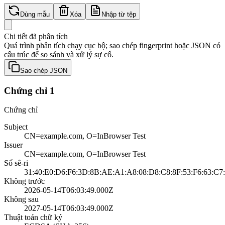
Dùng mẫu
Xóa
Nhập từ tệp
Chi tiết đã phân tích
Quá trình phân tích chạy cục bộ; sao chép fingerprint hoặc JSON có
cấu trúc để so sánh và xử lý sự cố.
Sao chép JSON
Chứng chỉ 1
Chứng chỉ
Subject
CN=example.com, O=InBrowser Test
Issuer
CN=example.com, O=InBrowser Test
Số sê-ri
31:40:E0:D6:F6:3D:8B:AE:A1:A8:08:D8:C8:8F:53:F6:63:C7
Không trước
2026-05-14T06:03:49.000Z
Không sau
2027-05-14T06:03:49.000Z
Thuật toán chữ ký