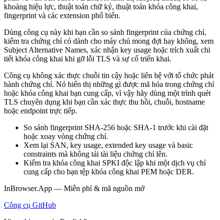
khoảng hiệu lực, thuật toán chữ ký, thuật toán khóa công khai,
fingerprint và các extension phổ biến.
Dùng công cụ này khi bạn cần so sánh fingerprint của chứng chỉ,
kiểm tra chứng chỉ có dành cho máy chủ mong đợi hay không, xem
Subject Alternative Names, xác nhận key usage hoặc trích xuất chi
tiết khóa công khai khi gỡ lỗi TLS và sự cố triển khai.
Công cụ không xác thực chuỗi tin cậy hoặc liên hệ với tổ chức phát
hành chứng chỉ. Nó hiển thị những gì được mã hóa trong chứng chỉ
hoặc khóa công khai bạn cung cấp, vì vậy hãy dùng một trình quét
TLS chuyên dụng khi bạn cần xác thực thu hồi, chuỗi, hostname
hoặc endpoint trực tiếp.
So sánh fingerprint SHA-256 hoặc SHA-1 trước khi cài đặt
hoặc xoay vòng chứng chỉ.
Xem lại SAN, key usage, extended key usage và basic
constraints mà không tải tài liệu chứng chỉ lên.
Kiểm tra khóa công khai SPKI độc lập khi một dịch vụ chỉ
cung cấp cho bạn tệp khóa công khai PEM hoặc DER.
InBrowser.App — Miễn phí & mã nguồn mở
Công cụ
GitHub