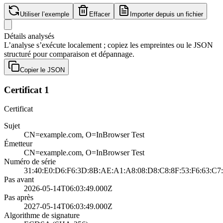
Utiliser l’exemple
Effacer
Importer depuis un fichier
Détails analysés
L’analyse s’exécute localement ; copiez les empreintes ou le JSON
structuré pour comparaison et dépannage.
Copier le JSON
Certificat 1
Certificat
Sujet
CN=example.com, O=InBrowser Test
Émetteur
CN=example.com, O=InBrowser Test
Numéro de série
31:40:E0:D6:F6:3D:8B:AE:A1:A8:08:D8:C8:8F:53:F6:63:C7
Pas avant
2026-05-14T06:03:49.000Z
Pas après
2027-05-14T06:03:49.000Z
Algorithme de signature