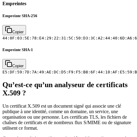
Empreintes
Empreinte SHA-256
Copier
44:0F:03:5E:78:E4:29:22:31:5C:50:D3:3C:A2:44:40:6D:A6:6
Empreinte SHA-1
Copier
E5:DF:59:7D:7A:49:AE:DC:D5:F9:F5:B8:6F:44:10:AF:E5:59:B
Qu’est-ce qu’un analyseur de certificats
X.509 ?
Un certificat X.509 est un document signé qui associe une clé
publique à une identité, comme un domaine, un service, une
organisation ou une personne. Les certificats TLS, les fichiers de
chaînes de certificats et de nombreux flux S/MIME ou de signature
utilisent ce format.