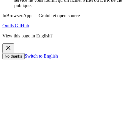
service ne vous fournit qu’un fichier PEM ou DER de clé
publique.
InBrowser.App — Gratuit et open source
Outils
GitHub
View this page in English?
Switch to English
No thanks