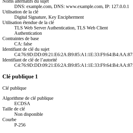
Noms alternatifs du sujet
DNS: example.com, DNS: www.example.com, IP: 127.0.0.1
Utilisation de la clé
Digital Signature, Key Encipherment
Utilisation étendue de la clé
TLS Web Server Authentication, TLS Web Client
Authentication
Contraintes de base
CA: false
Identifiant de clé du sujet
C4:76:9D:DD:09:21:E6:2A:B9:85:A1:1E:33:F9:64:B4:AA:87
Identifiant de clé de l’autorité
C4:76:9D:DD:09:21:E6:2A:B9:85:A1:1E:33:F9:64:B4:AA:87
Clé publique 1
Clé publique
Algorithme de clé publique
ECDSA
Taille de clé
Non disponible
Courbe
P-256