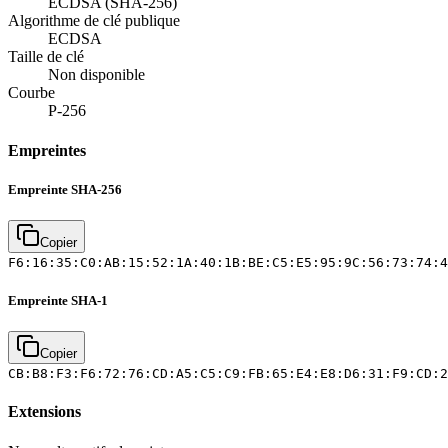
ECDSA (SHA-256)
Algorithme de clé publique
ECDSA
Taille de clé
Non disponible
Courbe
P-256
Empreintes
Empreinte SHA-256
Copier
F6:16:35:C0:AB:15:52:1A:40:1B:BE:C5:E5:95:9C:56:73:74:4
Empreinte SHA-1
Copier
CB:B8:F3:F6:72:76:CD:A5:C5:C9:FB:65:E4:E8:D6:31:F9:CD:2
Extensions