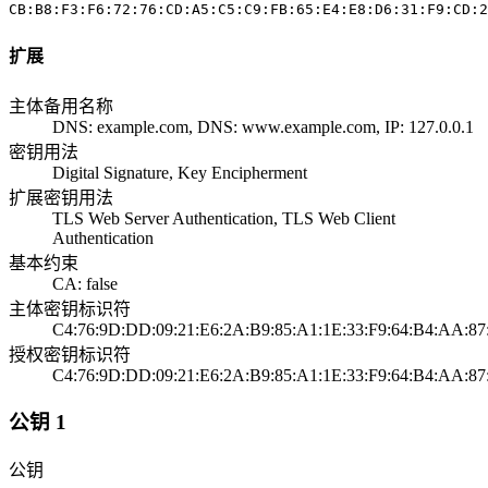
CB:B8:F3:F6:72:76:CD:A5:C5:C9:FB:65:E4:E8:D6:31:F9:CD:2
扩展
主体备用名称
DNS: example.com, DNS: www.example.com, IP: 127.0.0.1
密钥用法
Digital Signature, Key Encipherment
扩展密钥用法
TLS Web Server Authentication, TLS Web Client
Authentication
基本约束
CA: false
主体密钥标识符
C4:76:9D:DD:09:21:E6:2A:B9:85:A1:1E:33:F9:64:B4:AA:87
授权密钥标识符
C4:76:9D:DD:09:21:E6:2A:B9:85:A1:1E:33:F9:64:B4:AA:87
公钥 1
公钥