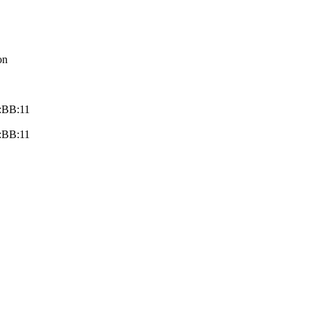
on
:BB:11
:BB:11