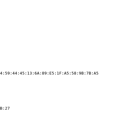
4:59:44:45:13:6A:89:E5:1F:A5:58:9B:7B:A5
B:27