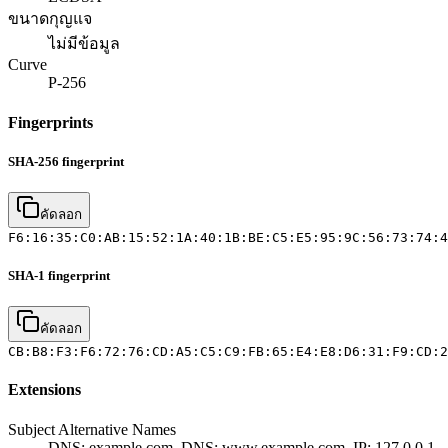
ขนาดกุญแจ
ไม่มีข้อมูล
Curve
P-256
Fingerprints
SHA-256 fingerprint
คัดลอก
F6:16:35:C0:AB:15:52:1A:40:1B:BE:C5:E5:95:9C:56:73:74:4
SHA-1 fingerprint
คัดลอก
CB:B8:F3:F6:72:76:CD:A5:C5:C9:FB:65:E4:E8:D6:31:F9:CD:2
Extensions
Subject Alternative Names
DNS: example.com, DNS: www.example.com, IP: 127.0.0.1