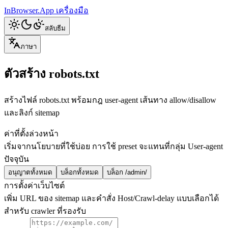
InBrowser.App
เครื่องมือ
สลับธีม
ภาษา
ตัวสร้าง robots.txt
สร้างไฟล์ robots.txt พร้อมกฎ user-agent เส้นทาง allow/disallow
และลิงก์ sitemap
ค่าที่ตั้งล่วงหน้า
เริ่มจากนโยบายที่ใช้บ่อย การใช้ preset จะแทนที่กลุ่ม User-agent
ปัจจุบัน
อนุญาตทั้งหมด
บล็อกทั้งหมด
บล็อก /admin/
การตั้งค่าเว็บไซต์
เพิ่ม URL ของ sitemap และคำสั่ง Host/Crawl-delay แบบเลือกได้
สำหรับ crawler ที่รองรับ