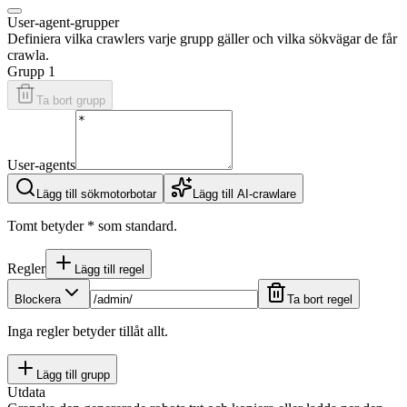
User-agent-grupper
Definiera vilka crawlers varje grupp gäller och vilka sökvägar de får
crawla.
Grupp 1
Ta bort grupp
User-agents
Lägg till sökmotorbotar
Lägg till AI-crawlare
Tomt betyder * som standard.
Regler
Lägg till regel
Blockera
Ta bort regel
Inga regler betyder tillåt allt.
Lägg till grupp
Utdata