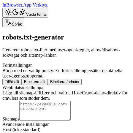
InBrowser.App
Verktyg
Växla tema
Språk
robots.txt-generator
Generera robots.txt-filer med user-agent-regler, allow/disallow-
sökvägar och sitemap-länkar.
Förinställningar
Börja med en vanlig policy. En förinställning ersätter de aktuella
user-agent-grupperna.
Tillåt allt
Blockera allt
Blockera /admin/
Webbplatsinställningar
Lägg till sitemap-URL:er och valfria Host/Crawl-delay-direktiv för
crawlers som stöder dem.
Sitemaps
Avancerade inställningar
Host (icke-standard)