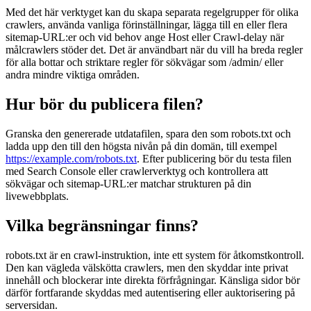
Med det här verktyget kan du skapa separata regelgrupper för olika
crawlers, använda vanliga förinställningar, lägga till en eller flera
sitemap-URL:er och vid behov ange Host eller Crawl-delay när
målcrawlers stöder det. Det är användbart när du vill ha breda regler
för alla bottar och striktare regler för sökvägar som /admin/ eller
andra mindre viktiga områden.
Hur bör du publicera filen?
Granska den genererade utdatafilen, spara den som robots.txt och
ladda upp den till den högsta nivån på din domän, till exempel
https://example.com/robots.txt
. Efter publicering bör du testa filen
med Search Console eller crawlerverktyg och kontrollera att
sökvägar och sitemap-URL:er matchar strukturen på din
livewebbplats.
Vilka begränsningar finns?
robots.txt är en crawl-instruktion, inte ett system för åtkomstkontroll.
Den kan vägleda välskötta crawlers, men den skyddar inte privat
innehåll och blockerar inte direkta förfrågningar. Känsliga sidor bör
därför fortfarande skyddas med autentisering eller auktorisering på
serversidan.