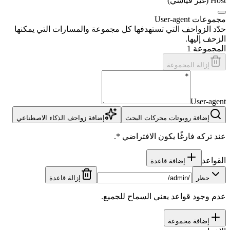
Host (غير قياسي)
مجموعات User-agent
حدّد الزواحف التي تستهدفها كل مجموعة والمسارات التي يمكنها
الزحف إليها.
المجموعة 1
إزالة المجموعة
User-agent
إضافة روبوتات محركات البحث
إضافة زواحف الذكاء الاصطناعي
عند تركه فارغًا يكون الافتراضي *.
القواعد
إضافة قاعدة
حظر
إزالة قاعدة
عدم وجود قواعد يعني السماح للجميع.
إضافة مجموعة