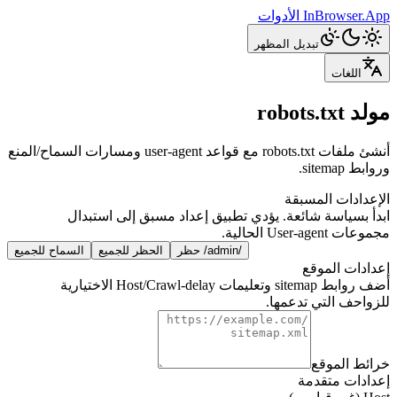
InBrowser.App
الأدوات
تبديل المظهر
اللغات
مولد robots.txt
أنشئ ملفات robots.txt مع قواعد user-agent ومسارات السماح/المنع
وروابط sitemap.
الإعدادات المسبقة
ابدأ بسياسة شائعة. يؤدي تطبيق إعداد مسبق إلى استبدال
مجموعات User-agent الحالية.
حظر /admin/
الحظر للجميع
السماح للجميع
إعدادات الموقع
أضف روابط sitemap وتعليمات Host/Crawl-delay الاختيارية
للزواحف التي تدعمها.
خرائط الموقع
إعدادات متقدمة