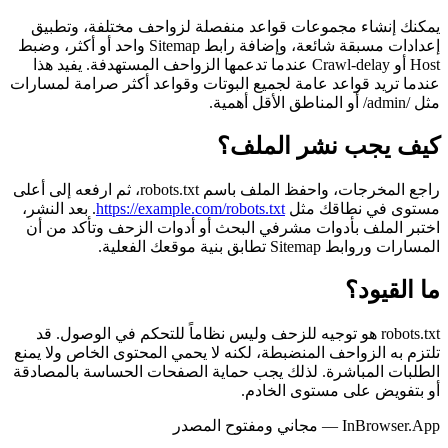
يمكنك إنشاء مجموعات قواعد منفصلة لزواحف مختلفة، وتطبيق
إعدادات مسبقة شائعة، وإضافة رابط Sitemap واحد أو أكثر، وضبط
Host أو Crawl-delay عندما تدعمها الزواحف المستهدفة. يفيد هذا
عندما تريد قواعد عامة لجميع البوتات وقواعد أكثر صرامة لمسارات
مثل /admin/ أو المناطق الأقل أهمية.
كيف يجب نشر الملف؟
راجع المخرجات، واحفظ الملف باسم robots.txt، ثم ارفعه إلى أعلى
مستوى في نطاقك مثل
https://example.com/robots.txt
. بعد النشر،
اختبر الملف بأدوات مشرفي البحث أو أدوات الزحف وتأكد من أن
المسارات وروابط Sitemap تطابق بنية موقعك الفعلية.
ما القيود؟
robots.txt هو توجيه للزحف وليس نظاماً للتحكم في الوصول. قد
تلتزم به الزواحف المنضبطة، لكنه لا يحمي المحتوى الخاص ولا يمنع
الطلبات المباشرة. لذلك يجب حماية الصفحات الحساسة بالمصادقة
أو بتفويض على مستوى الخادم.
InBrowser.App — مجاني ومفتوح المصدر