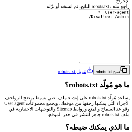
الإخراج
راجع ملف robots.txt الناتج، ثم انسخه أو نزّله.
تنزيل robots.txt
نسخ robots.txt
ما هو مُولّد robots.txt؟
يساعد مُولّد robots.txt على إنشاء ملف نصي بسيط يوضح للزواحف
الأجزاء التي يمكنها زحفها من موقعك. ويجمع مجموعات User-agent
وقواعد السماح والمنع وروابط Sitemap والتوجيهات الاختيارية في
ملف robots.txt جاهز للنشر في جذر الموقع.
ما الذي يمكنك ضبطه؟