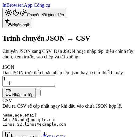
InBrowser.App
Công cụ
Chuyển đổi giao diện
Ngôn ngữ
Trình chuyển JSON → CSV
Chuyển JSON sang CSV. Dán JSON hoặc nhập tệp; điều chỉnh tùy
chọn, xem trước, sao chép và tải xuống.
JSON
Dán JSON trực tiếp hoặc nhập tệp .json hay .txt từ thiết bị này.
Nhập từ tệp
CSV
Đầu ra CSV sẽ cập nhật ngay khi đầu vào chứa JSON hợp lệ.
name,age,email

Ada,36,ada@example.com

Linus,32,linus@example.com