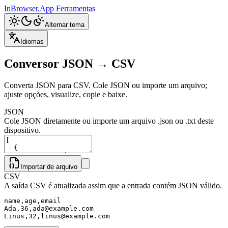
InBrowser.App
Ferramentas
Alternar tema
Idiomas
Conversor JSON → CSV
Converta JSON para CSV. Cole JSON ou importe um arquivo;
ajuste opções, visualize, copie e baixe.
JSON
Cole JSON diretamente ou importe um arquivo .json ou .txt deste
dispositivo.
Importar de arquivo
CSV
A saída CSV é atualizada assim que a entrada contém JSON válido.
name,age,email

Ada,36,ada@example.com

Linus,32,linus@example.com