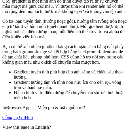
CSS gradient là một hình ảnh do trình duyệt tạo ra từ sự chuyển
màu mượt mà giữa các màu. Vì được tính khi render nên nó có thể
mở rộng đến mọi kích thước mà không bị vỡ và không cần tệp ảnh.
Có ba loại: tuyến tính (hướng hoặc góc), hướng tâm (vòng tròn hoặc
elip từ tâm) và hình nón (quét quanh tâm). Mỗi gradient được định
nghĩa bởi các điểm dừng màu; mỗi điểm có thể có vị trí và alpha để
điều khiển việc hòa màu.
Bạn có thể xếp nhiều gradient bằng cách ngăn cách bằng dấu phẩy
trong background-image và kết hợp bằng background-blend-mode
để tạo chất liệu phong phú hơn. CSS cũng hỗ trợ nội suy trong các
không gian màu như oklch để chuyển màu mượt hơn.
Gradient tuyến tính phù hợp cho ánh sáng và chiều sâu theo
hướng.
Gradient hướng tâm và hình nón hữu ích cho đèn rọi, vòng
tròn và bánh xe màu.
Điều chỉnh vị trí điểm dừng để chuyển màu sắc nét hơn hoặc
mềm hơn.
InBrowser.App — Miễn phí & mã nguồn mở
Công cụ
GitHub
View this page in English?