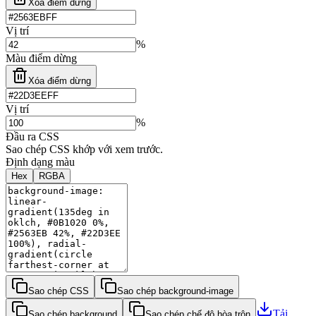
Xóa điểm dừng
Vị trí
%
Màu điểm dừng
Xóa điểm dừng
Vị trí
%
Đầu ra CSS
Sao chép CSS khớp với xem trước.
Định dạng màu
Hex
RGBA
Sao chép CSS
Sao chép background-image
Tải
Sao chép background
Sao chép chế độ hòa trộn