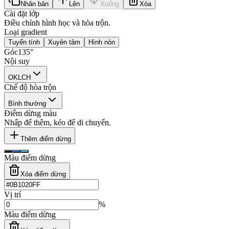
Nhân bản
Lên
Xuống
Xóa
Cài đặt lớp
Điều chỉnh hình học và hòa trộn.
Loại gradient
Tuyến tính
Xuyên tâm
Hình nón
Góc
135
°
Nội suy
OKLCH
Chế độ hòa trộn
Bình thường
Điểm dừng màu
Nhấp để thêm, kéo để di chuyển.
Thêm điểm dừng
Màu điểm dừng
Xóa điểm dừng
Vị trí
%
Màu điểm dừng