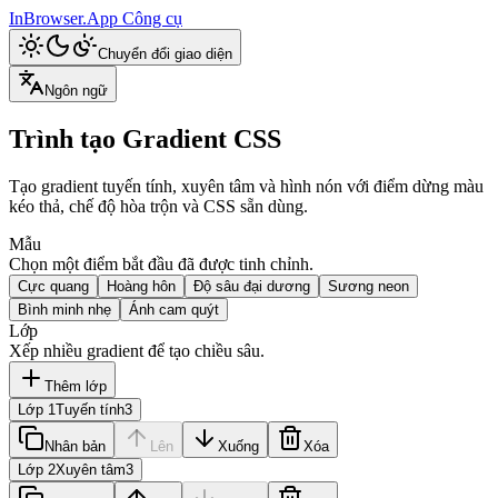
InBrowser.App
Công cụ
Chuyển đổi giao diện
Ngôn ngữ
Trình tạo Gradient CSS
Tạo gradient tuyến tính, xuyên tâm và hình nón với điểm dừng màu
kéo thả, chế độ hòa trộn và CSS sẵn dùng.
Mẫu
Chọn một điểm bắt đầu đã được tinh chỉnh.
Cực quang
Hoàng hôn
Độ sâu đại dương
Sương neon
Bình minh nhẹ
Ánh cam quýt
Lớp
Xếp nhiều gradient để tạo chiều sâu.
Thêm lớp
Lớp 1
Tuyến tính
3
Nhân bản
Lên
Xuống
Xóa
Lớp 2
Xuyên tâm
3