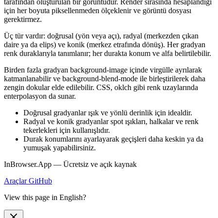
tarafından oluşturulan bir görüntüdür. Render sırasında hesaplandığı
için her boyuta piksellenmeden ölçeklenir ve görüntü dosyası
gerektirmez.
Üç tür vardır: doğrusal (yön veya açı), radyal (merkezden çıkan
daire ya da elips) ve konik (merkez etrafında dönüş). Her gradyan
renk duraklarıyla tanımlanır; her durakta konum ve alfa belirtilebilir.
Birden fazla gradyan background-image içinde virgülle ayrılarak
katmanlanabilir ve background-blend-mode ile birleştirilerek daha
zengin dokular elde edilebilir. CSS, oklch gibi renk uzaylarında
enterpolasyon da sunar.
Doğrusal gradyanlar ışık ve yönlü derinlik için idealdir.
Radyal ve konik gradyanlar spot ışıkları, halkalar ve renk
tekerlekleri için kullanışlıdır.
Durak konumlarını ayarlayarak geçişleri daha keskin ya da
yumuşak yapabilirsiniz.
InBrowser.App — Ücretsiz ve açık kaynak
Araçlar
GitHub
View this page in English?