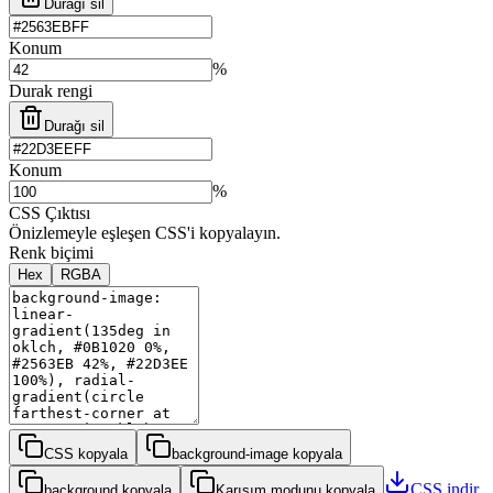
Durağı sil
Konum
%
Durak rengi
Durağı sil
Konum
%
CSS Çıktısı
Önizlemeyle eşleşen CSS'i kopyalayın.
Renk biçimi
Hex
RGBA
CSS kopyala
background-image kopyala
CSS indir
background kopyala
Karışım modunu kopyala