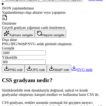
JSON yapılandırması
Yapılandırmayı dışa aktarın veya yapıştırın.
Önizleme
Geçerli gradyan yığınının canlı önizlemesi.
Katmanı rastgele
Hepsini rastgele
Dışa aktar
PNG/JPG/WebP/SVG anlık görüntü oluşturun.
Genişlik
Yükseklik
SVG indir
PNG indir
JPG indir
WebP indir
CSS gradyanı nedir?
Sürüklenebilir renk duraklarıyla doğrusal, radyal ve konik
gradyanlar oluşturun; karışım modları ve kullanıma hazır CSS ile.
CSS gradyanı, renkler arasında yumuşak bir geçişten tarayıcı