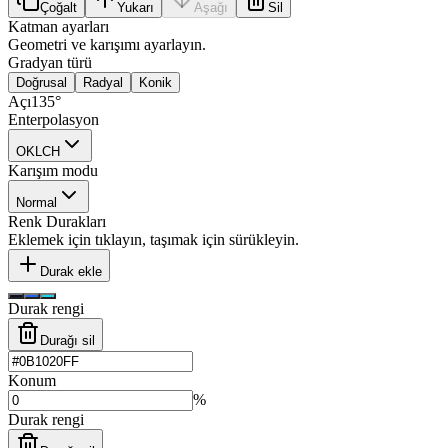
Çoğalt
Yukarı
Aşağı
Sil
Katman ayarları
Geometri ve karışımı ayarlayın.
Gradyan türü
Doğrusal
Radyal
Konik
Açı
135
°
Enterpolasyon
OKLCH
Karışım modu
Normal
Renk Durakları
Eklemek için tıklayın, taşımak için sürükleyin.
Durak ekle
Durak rengi
Durağı sil
Konum
%
Durak rengi