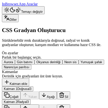
InBrowser.App
Araçlar
Temayı değiştir
Diller
CSS Gradyan Oluşturucu
Sürüklenebilir renk duraklarıyla doğrusal, radyal ve konik
gradyanlar oluşturun; karışım modları ve kullanıma hazır CSS ile.
Ön ayarlar
Parlak bir başlangıç seçin.
Aurora
Gün batımı
Okyanus derinliği
Neon sis
Yumuşak şafak
Narenciye parıltısı
Katmanlar
Derinlik için gradyanları üst üste koyun.
Katman ekle
Katman 1
Doğrusal
3
Çoğalt
Yukarı
Aşağı
Sil
Katman 2
Radyal
3