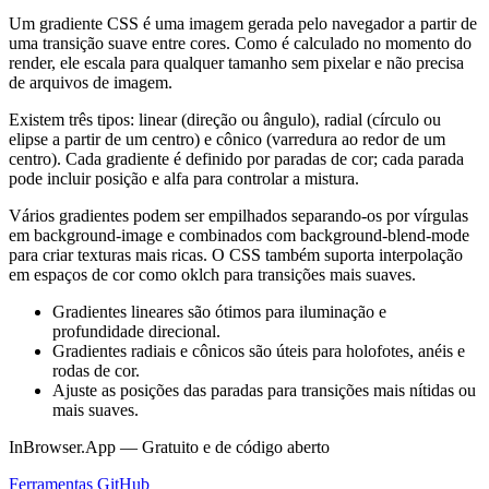
Um gradiente CSS é uma imagem gerada pelo navegador a partir de
uma transição suave entre cores. Como é calculado no momento do
render, ele escala para qualquer tamanho sem pixelar e não precisa
de arquivos de imagem.
Existem três tipos: linear (direção ou ângulo), radial (círculo ou
elipse a partir de um centro) e cônico (varredura ao redor de um
centro). Cada gradiente é definido por paradas de cor; cada parada
pode incluir posição e alfa para controlar a mistura.
Vários gradientes podem ser empilhados separando-os por vírgulas
em background-image e combinados com background-blend-mode
para criar texturas mais ricas. O CSS também suporta interpolação
em espaços de cor como oklch para transições mais suaves.
Gradientes lineares são ótimos para iluminação e
profundidade direcional.
Gradientes radiais e cônicos são úteis para holofotes, anéis e
rodas de cor.
Ajuste as posições das paradas para transições mais nítidas ou
mais suaves.
InBrowser.App — Gratuito e de código aberto
Ferramentas
GitHub