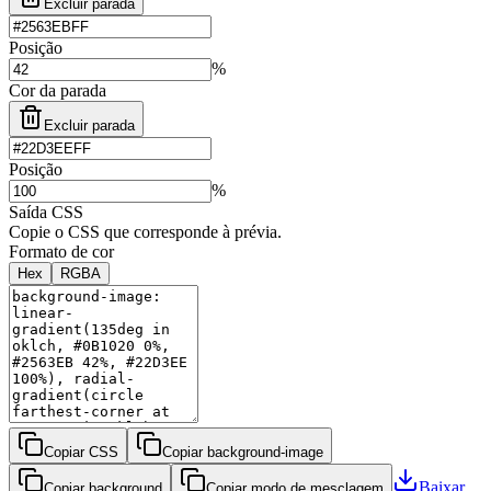
Excluir parada
Posição
%
Cor da parada
Excluir parada
Posição
%
Saída CSS
Copie o CSS que corresponde à prévia.
Formato de cor
Hex
RGBA
Copiar CSS
Copiar background-image
Baixar
Copiar background
Copiar modo de mesclagem