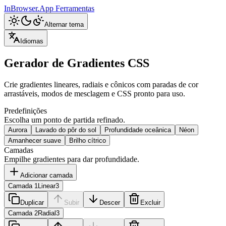
InBrowser.App
Ferramentas
Alternar tema
Idiomas
Gerador de Gradientes CSS
Crie gradientes lineares, radiais e cônicos com paradas de cor
arrastáveis, modos de mesclagem e CSS pronto para uso.
Predefinições
Escolha um ponto de partida refinado.
Aurora
Lavado do pôr do sol
Profundidade oceânica
Néon
Amanhecer suave
Brilho cítrico
Camadas
Empilhe gradientes para dar profundidade.
Adicionar camada
Camada 1
Linear
3
Duplicar
Subir
Descer
Excluir
Camada 2
Radial
3