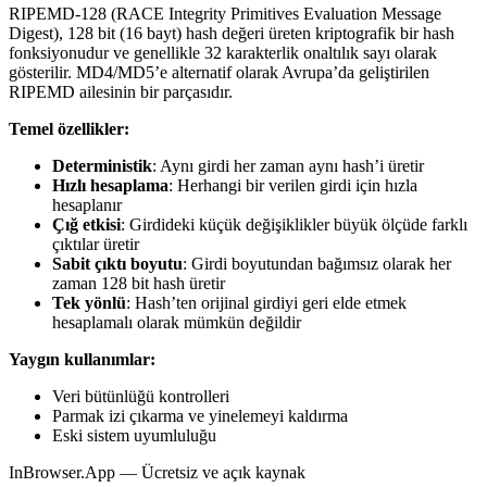
RIPEMD-128 (RACE Integrity Primitives Evaluation Message
Digest), 128 bit (16 bayt) hash değeri üreten kriptografik bir hash
fonksiyonudur ve genellikle 32 karakterlik onaltılık sayı olarak
gösterilir. MD4/MD5’e alternatif olarak Avrupa’da geliştirilen
RIPEMD ailesinin bir parçasıdır.
Temel özellikler:
Deterministik
: Aynı girdi her zaman aynı hash’i üretir
Hızlı hesaplama
: Herhangi bir verilen girdi için hızla
hesaplanır
Çığ etkisi
: Girdideki küçük değişiklikler büyük ölçüde farklı
çıktılar üretir
Sabit çıktı boyutu
: Girdi boyutundan bağımsız olarak her
zaman 128 bit hash üretir
Tek yönlü
: Hash’ten orijinal girdiyi geri elde etmek
hesaplamalı olarak mümkün değildir
Yaygın kullanımlar:
Veri bütünlüğü kontrolleri
Parmak izi çıkarma ve yinelemeyi kaldırma
Eski sistem uyumluluğu
InBrowser.App — Ücretsiz ve açık kaynak