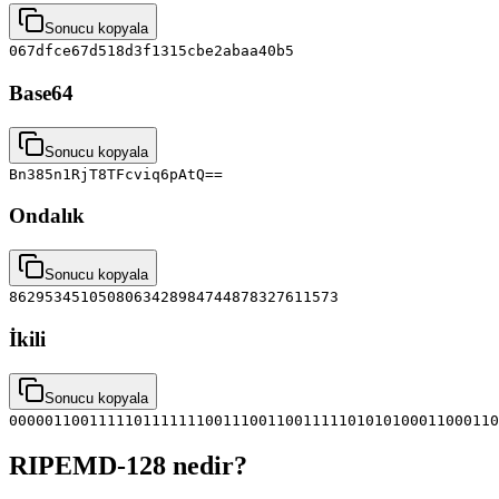
Sonucu kopyala
067dfce67d518d3f1315cbe2abaa40b5
Base64
Sonucu kopyala
Bn385n1RjT8TFcviq6pAtQ==
Ondalık
Sonucu kopyala
8629534510508063428984744878327611573
İkili
Sonucu kopyala
0000011001111101111111001110011001111101010100011000110
RIPEMD-128 nedir?