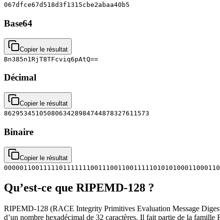
067dfce67d518d3f1315cbe2abaa40b5
Base64
Copier le résultat
Bn385n1RjT8TFcviq6pAtQ==
Décimal
Copier le résultat
8629534510508063428984744878327611573
Binaire
Copier le résultat
0000011001111101111111001110011001111101010100011000110
Qu’est-ce que RIPEMD-128 ?
RIPEMD-128 (RACE Integrity Primitives Evaluation Message Digest) e
d’un nombre hexadécimal de 32 caractères. Il fait partie de la fa