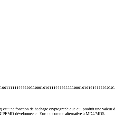
10011111100010011000101011100101111100010101010111010101
st une fonction de hachage cryptographique qui produit une valeur de
mille RIPEMD développée en Europe comme alternative à MD4/MD5.