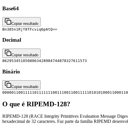
Base64
Copiar resultado
Bn385n1RjT8TFcviq6pAtQ==
Decimal
Copiar resultado
8629534510508063428984744878327611573
Binário
Copiar resultado
0000011001111101111111001110011001111101010100011000110
O que é RIPEMD-128?
RIPEMD-128 (RACE Integrity Primitives Evaluation Message Digest) 
hexadecimal de 32 caracteres. Faz parte da família RIPEMD desenv