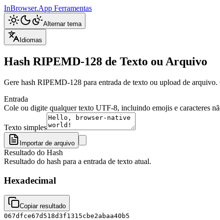
InBrowser.App
Ferramentas
Alternar tema
Idiomas
Hash RIPEMD-128 de Texto ou Arquivo
Gere hash RIPEMD-128 para entrada de texto ou upload de arquivo. Ca
Entrada
Cole ou digite qualquer texto UTF-8, incluindo emojis e caracteres não
Texto simples
Importar de arquivo
Resultado do Hash
Resultado do hash para a entrada de texto atual.
Hexadecimal
Copiar resultado
067dfce67d518d3f1315cbe2abaa40b5