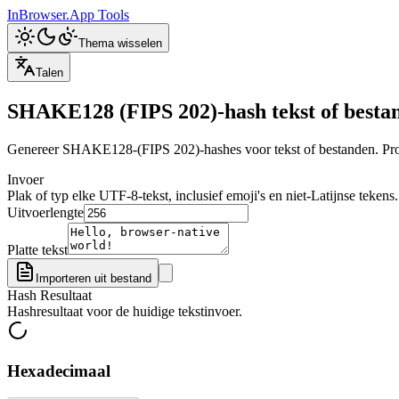
InBrowser.App
Tools
Thema wisselen
Talen
SHAKE128 (FIPS 202)-hash tekst of besta
Genereer SHAKE128-(FIPS 202)-hashes voor tekst of bestanden. Prod
Invoer
Plak of typ elke UTF-8-tekst, inclusief emoji's en niet-Latijnse tekens.
Uitvoerlengte
Platte tekst
Importeren uit bestand
Hash Resultaat
Hashresultaat voor de huidige tekstinvoer.
Hexadecimaal