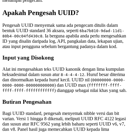
menampal pengecam.
Apakah Pengesah UUID?
Pengesah UUID menyemak sama ada pengecam ditulis dalam
bentuk UUID standard 36 aksara, seperti
6ba7b810-9dad-11d1-
. Ia berguna apabila anda perlu mengesahkan
80b4-00c04fd430c8
ID yang disalin daripada log, API, pangkalan data, lekapan ujian,
atau input pengguna sebelum bergantung padanya dalam kod.
Input yang Disokong
Alat ini mengesahkan teks UUID kanonik dengan lima kumpulan
heksadesimal dalam susun atur
. Huruf besar diterima
8-4-4-4-12
dan dinormalkan kepada huruf kecil. UUID nil (
00000000-0000-
) dan UUID max (
0000-0000-000000000000
ffffffff-ffff-
) dianggap sebagai nilai khas yang sah.
ffff-ffff-ffffffffffff
Butiran Pengesahan
Bagi UUID standard, pengesah menyemak nibble versi dan bit
varian. Versi 1 hingga 8 dikenali, meliputi UUID RFC 4122 legasi
dan susun atur RFC 9562 yang lebih baharu seperti UUID v6, v7,
dan v8. Panel hasil juga memecahkan UUID kepada lima