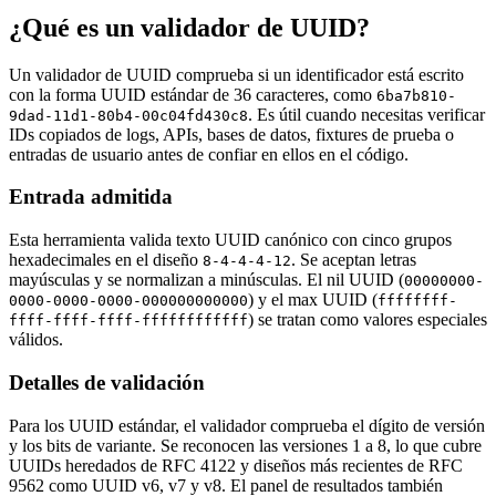
¿Qué es un validador de UUID?
Un validador de UUID comprueba si un identificador está escrito
con la forma UUID estándar de 36 caracteres, como
6ba7b810-
. Es útil cuando necesitas verificar
9dad-11d1-80b4-00c04fd430c8
IDs copiados de logs, APIs, bases de datos, fixtures de prueba o
entradas de usuario antes de confiar en ellos en el código.
Entrada admitida
Esta herramienta valida texto UUID canónico con cinco grupos
hexadecimales en el diseño
. Se aceptan letras
8-4-4-4-12
mayúsculas y se normalizan a minúsculas. El nil UUID (
00000000-
) y el max UUID (
0000-0000-0000-000000000000
ffffffff-
) se tratan como valores especiales
ffff-ffff-ffff-ffffffffffff
válidos.
Detalles de validación
Para los UUID estándar, el validador comprueba el dígito de versión
y los bits de variante. Se reconocen las versiones 1 a 8, lo que cubre
UUIDs heredados de RFC 4122 y diseños más recientes de RFC
9562 como UUID v6, v7 y v8. El panel de resultados también