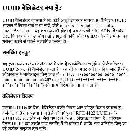
UUID वैलिडेटर क्या है?
UUID वैलिडेटर जांचता है कि कोई आइडेंटिफायर मानक 36-कैरेक्टर UUID
आकार में लिखा गया है या नहीं, जैसे
6ba7b810-9dad-11d1-80b4-
। यह तब उपयोगी होता है जब आपको लॉग, APIs, डेटाबेस,
00c04fd430c8
टेस्ट फिक्स्चर, या उपयोगकर्ता इनपुट से कॉपी किए गए IDs को कोड में उन पर
भरोसा करने से पहले सत्यापित करना हो।
समर्थित इनपुट
यह टूल
लेआउट में पांच हेक्साडेसिमल समूहों वाले कैननिकल
8-4-4-4-12
UUID टेक्स्ट को वैलिडेट करता है। अपरकेस अक्षर स्वीकार किए जाते हैं और
लोअरकेस में नॉर्मलाइज किए जाते हैं। nil UUID (
00000000-0000-0000-
) और max UUID (
0000-000000000000
ffffffff-ffff-ffff-
) को मान्य विशेष मान माना जाता है।
ffff-ffffffffffff
वैलिडेशन विवरण
मानक UUIDs के लिए, वैलिडेटर वर्जन निबल और वैरिएंट बिट्स जांचता है।
वर्जन 1 से 8 तक पहचाने जाते हैं, जिनमें पुराने RFC 4122 UUIDs और
UUID v6, v7, और v8 जैसे नए RFC 9562 लेआउट शामिल हैं। परिणाम
पैनल UUID को उसके पांच सेगमेंट में भी बांटता है ताकि आप वैलिडेट किए जा
रहे सटीक बाइट्स देख सकें।