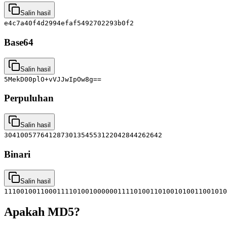
Salin hasil
e4c7a40f4d2994efaf5492702293b0f2
Base64
Salin hasil
5MekD00plO+vVJJwIpOw8g==
Perpuluhan
Salin hasil
304100577641287301354553122042844262642
Binari
Salin hasil
1110010011000111101001000000111101001101001010011001010
Apakah MD5?