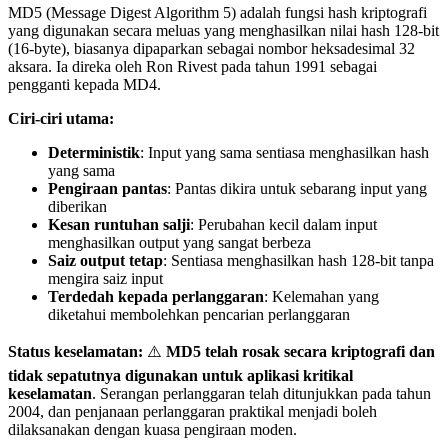
MD5 (Message Digest Algorithm 5) adalah fungsi hash kriptografi
yang digunakan secara meluas yang menghasilkan nilai hash 128-bit
(16-byte), biasanya dipaparkan sebagai nombor heksadesimal 32
aksara. Ia direka oleh Ron Rivest pada tahun 1991 sebagai
pengganti kepada MD4.
Ciri-ciri utama:
Deterministik
: Input yang sama sentiasa menghasilkan hash
yang sama
Pengiraan pantas
: Pantas dikira untuk sebarang input yang
diberikan
Kesan runtuhan salji
: Perubahan kecil dalam input
menghasilkan output yang sangat berbeza
Saiz output tetap
: Sentiasa menghasilkan hash 128-bit tanpa
mengira saiz input
Terdedah kepada perlanggaran
: Kelemahan yang
diketahui membolehkan pencarian perlanggaran
Status keselamatan:
⚠️
MD5 telah rosak secara kriptografi dan
tidak sepatutnya digunakan untuk aplikasi kritikal
keselamatan
. Serangan perlanggaran telah ditunjukkan pada tahun
2004, dan penjanaan perlanggaran praktikal menjadi boleh
dilaksanakan dengan kuasa pengiraan moden.