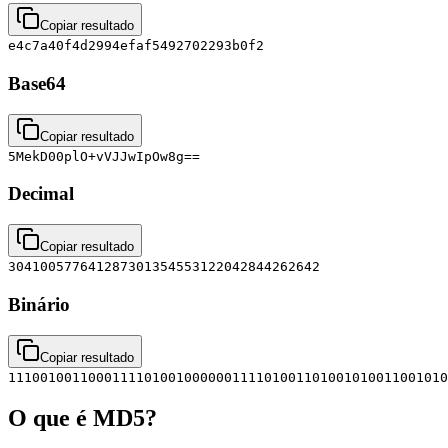
Copiar resultado
e4c7a40f4d2994efaf5492702293b0f2
Base64
Copiar resultado
5MekD00plO+vVJJwIpOw8g==
Decimal
Copiar resultado
304100577641287301354553122042844262642
Binário
Copiar resultado
1110010011000111101001000000111101001101001010011001010
O que é MD5?