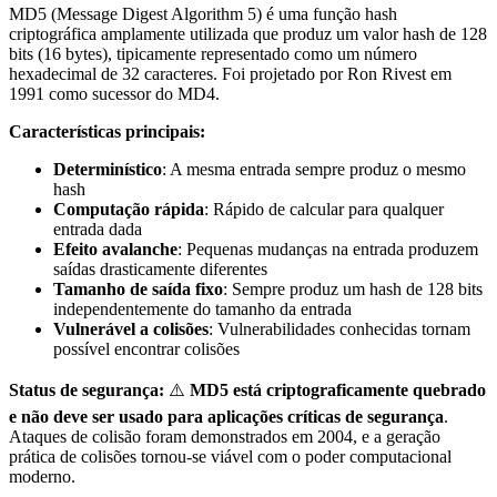
MD5 (Message Digest Algorithm 5) é uma função hash
criptográfica amplamente utilizada que produz um valor hash de 128
bits (16 bytes), tipicamente representado como um número
hexadecimal de 32 caracteres. Foi projetado por Ron Rivest em
1991 como sucessor do MD4.
Características principais:
Determinístico
: A mesma entrada sempre produz o mesmo
hash
Computação rápida
: Rápido de calcular para qualquer
entrada dada
Efeito avalanche
: Pequenas mudanças na entrada produzem
saídas drasticamente diferentes
Tamanho de saída fixo
: Sempre produz um hash de 128 bits
independentemente do tamanho da entrada
Vulnerável a colisões
: Vulnerabilidades conhecidas tornam
possível encontrar colisões
Status de segurança:
⚠️
MD5 está criptograficamente quebrado
e não deve ser usado para aplicações críticas de segurança
.
Ataques de colisão foram demonstrados em 2004, e a geração
prática de colisões tornou-se viável com o poder computacional
moderno.